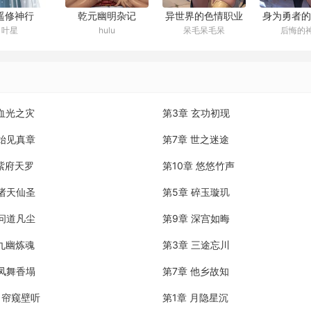
遥修神行
乾元幽明杂记
异世界的色情职业
身为勇者的
叶星
hulu
呆毛呆毛呆
后悔的
者设定
会被恶魔催
便器
 血光之灾
第3章 玄功初现
 始见真章
第7章 世之迷途
 紫府天罗
第10章 悠悠竹声
 诸天仙圣
第5章 碎玉璇玑
 问道凡尘
第9章 深宫如晦
 九幽炼魂
第3章 三途忘川
 凤舞香塌
第7章 他乡故知
章 帘窥壁听
第1章 月隐星沉