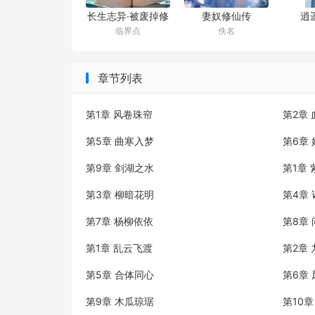
长生志异·被废掉修
逍
妻奴修仙传
临界点
佚名
为后性转为花妖
章节列表
第1章 风卷珠帘
第2章
第5章 曲寒入梦
第6章
第9章 剑湖之水
第1章
第3章 柳暗花明
第4章
第7章 杨柳依依
第8章
第1章 乱云飞渡
第2章
第5章 合体同心
第6章
第9章 木瓜琼琚
第10