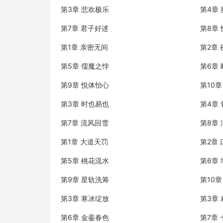
第3章 悲欢极乐
第4章
第7章 君子好逑
第8章
第1章 亲密无间
第2章
第5章 儒魔之悖
第6章
第9章 悦体怡心
第10
第3章 时也易也
第4章
第7章 流风回雪
第8章
第1章 大道天罚
第2章
第5章 桃花流水
第6章
第9章 星轨洗筹
第10
第3章 寒冰绽放
第3章
第6章 金銮春色
第7章