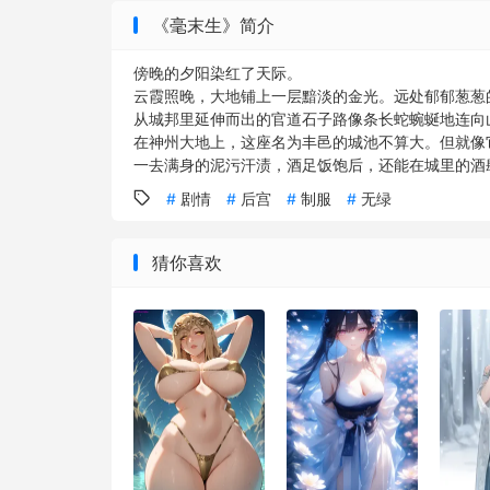
《毫末生》简介
傍晚的夕阳染红了天际。
云霞照晚，大地铺上一层黯淡的金光。远处郁郁葱葱
从城邦里延伸而出的官道石子路像条长蛇蜿蜒地连向
在神州大地上，这座名为丰邑的城池不算大。但就像
一去满身的泥污汗渍，酒足饭饱后，还能在城里的酒肆
剧情
后宫
制服
无绿
猜你喜欢