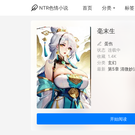
NTR色情小说
首页
分类
标签
毫末生
蛋伤
状态
连载中
收藏
1.4K
分类
玄幻
最新
第5章 清微妙
开始阅读