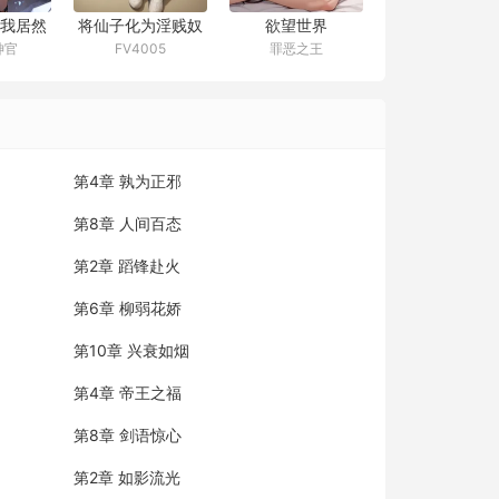
我居然
将仙子化为淫贱奴
欲望世界
神官
FV4005
罪恶之王
眠成肉
隶
？
第4章 孰为正邪
第8章 人间百态
第2章 蹈锋赴火
第6章 柳弱花娇
第10章 兴衰如烟
第4章 帝王之福
第8章 剑语惊心
第2章 如影流光