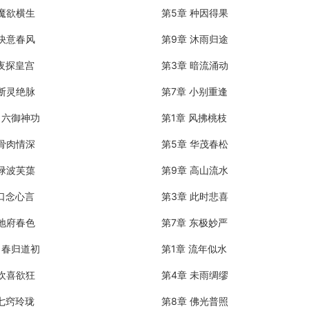
 魔欲横生
第5章 种因得果
 快意春风
第9章 沐雨归途
 夜探皇宫
第3章 暗流涌动
 断灵绝脉
第7章 小别重逢
章 六御神功
第1章 风拂桃枝
 骨肉情深
第5章 华茂春松
 渌波芙蕖
第9章 高山流水
 口念心言
第3章 此时悲喜
 地府春色
第7章 东极妙严
章 春归道初
第1章 流年似水
 欢喜欲狂
第4章 未雨绸缪
 七窍玲珑
第8章 佛光普照