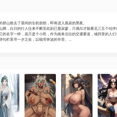
的群山散去了晨间的生机勃勃，即将进入孤寂的黑夜。
山脚，白日的行人往来不断至此刻已显寂寥，只偶尔才能看见三五个结伴
它的名字一样，虽只是个小邑，作为南来北往的交通要道，城邦里的人们
勾栏里寻一夕之欢，以犒劳奔波的辛苦。...