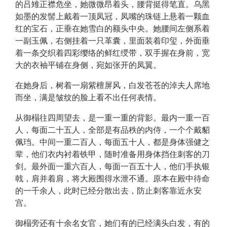
的吕雉正襟危坐，她微微昂着头，腰背挺得笔直。乌黑
如墨的发髻上戴着一顶凤冠，凤嘴的珠链上悬着一颗血
红的宝石，正垂在她雪白的额头中央。她腰间左侧系着
一副玉佩，右侧挂着一只革囊，里面装着印玺，外面垂
着一条交织着四彩缨络的鲜红绶带，双手握在身前，宽
大的衣袖平铺在身侧，宛如张开的凤翼。
在她身后，树着一扇紫檀屏风，白发苍苍的淖夫人席地
而坐，满是皱纹的脸上看不出任何表情。
从御榻往四周望去，是一重一重的背影。最内一重一百
人，每面二十五人，全部是有品秩的内侍，一个个戴貂
佩珰。中间一重二百人，每面五十人，都是身体强健之
辈，他们衣内衬着铁甲，随时准备用身体挡住刺客的刀
剑。最外面一重六百人，每面一百五十人，他们手执银
戟，肩并着肩，将大殿围得水泄不通。原本在殿中待命
的一千余人，此时已经分散出去，防止刺客靠近永安
宫。
御榻旁还有十余名女官，她们有的已经满头白发，有的