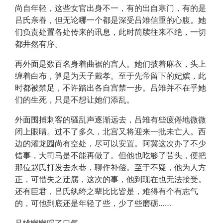
尚自年轻，这些女官出身不一，有的出自寒门，有的是
吕氏亲眷，但无论哪一个都是深受吕雉信重的心腹。她
们负责处置各处传来的讯息，此时简牍往来不绝，一切
都井然有序。
再外面是数百名身着曲裾的宫人。她们披着麻衣，头上
缠着白布，算是为天子戴孝。至于先帝留下的妃嫔，此
时都被禁足，不许踏出各自宫禁一步。吕雉并不在乎她
们的生死，只是不想让她们添乱。
外面围捕刺客的骚乱声逐渐远去，吕雉有些疲倦地微微
闭上眼睛。过不了多久，北宫又将迎来一批未亡人。西
边的濯龙园尚有空处，尽可以安置。阿冀这次办了不少
错事，大司马是不能再做了。但他也吃够了苦头，便把
那位赵氏打发去永巷，聊作补偿。至于不疑，他为人方
正，可惜失之迂腐，这次的事，他到现在也无法接受。
还有巨君，吕氏纨绔之辈比比皆是，难得有个有志气
的，可他到底还是年轻了些，少了些磨砺……