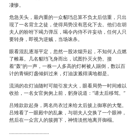
凄惨。
危急关头，最内重的一众貂珰总算不负太后信重，只出
现了一名背主之徒，使得局势没有恶化下去。他们在胡
夫人的吩咐下竭力弹压，喝令内侍不许妄动，任何人只
要转身，即视为逆贼，当场诛杀。
眼看混乱逐渐平定，忽然一股浓烟升起，不知何人点燃
了帷幕。几名貂珰飞身而出，试图扑灭火势。接
着“轰”的一声，一株一人多高的灯树被人踢倒，数以百
计的青铜灯盏倾斜过来，灯油泼溅得满地都是。
流淌的在灯油随时可能引发大火，眼看局势一时间难以
收拾，一名女官匆匆上前，躬身说道：“请太后移驾。”
吕雉款款起身，两名尚衣过来给太后披上御寒的大氅。
吕雉看了一眼殿中的乱象，与胡夫人交换了一个眼神，
然后在一众宫人的簇拥下，神情淡然地离开御榻。
…………………………