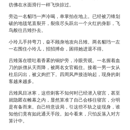
彷佛在水面滑行一样飞快掠过。
旁边一名貂珰一声冷喝，单掌拍在地上。已经被刀锋划
破的地毯笔直裂开，裂痕尽头跃出一个火红的身影，飞
鸟般往吕雉扑去。
小玲儿手持弯刀，奋不顾身地攻向吕雉。两名貂珰一左
一右围住小玲儿，招招搏命，困得她进退不得。
吕雉落在喷吐着香雾的铜炉旁，冷眼旁观。一名握着血
刀的妖僧从天而降，被两名女官截住。接着一男一女从
柱后闪出，被义姁拦下。四周风声接连响起，现身的刺
客越来越多。
吕雉凤目冰寒，这些刺客不知何时已经潜入寝宫，甚至
就隐匿在帷幕之内，显然算准了自己会移往寝宫，分明
是有备而来。自己特意设局，引这些不轨之徒现身，谁
知他们竟有如此通天手段。如今看来，只怕反落入对方
算计中。