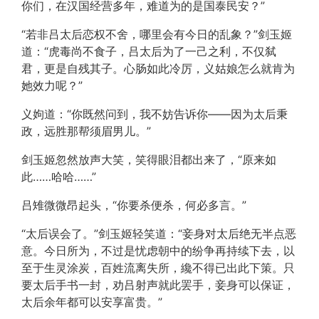
你们，在汉国经营多年，难道为的是国泰民安？”
“若非吕太后恋权不舍，哪里会有今日的乱象？”剑玉姬
道：“虎毒尚不食子，吕太后为了一己之利，不仅弑
君，更是自残其子。心肠如此冷厉，义姑娘怎么就肯为
她效力呢？”
义姁道：“你既然问到，我不妨告诉你——因为太后秉
政，远胜那帮须眉男儿。”
剑玉姬忽然放声大笑，笑得眼泪都出来了，“原来如
此……哈哈……”
吕雉微微昂起头，“你要杀便杀，何必多言。”
“太后误会了。”剑玉姬轻笑道：“妾身对太后绝无半点恶
意。今日所为，不过是忧虑朝中的纷争再持续下去，以
至于生灵涂炭，百姓流离失所，纔不得已出此下策。只
要太后手书一封，劝吕射声就此罢手，妾身可以保证，
太后余年都可以安享富贵。”