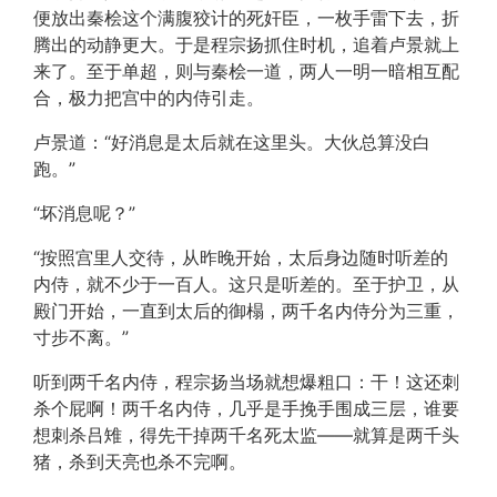
便放出秦桧这个满腹狡计的死奸臣，一枚手雷下去，折
腾出的动静更大。于是程宗扬抓住时机，追着卢景就上
来了。至于单超，则与秦桧一道，两人一明一暗相互配
合，极力把宫中的内侍引走。
卢景道：“好消息是太后就在这里头。大伙总算没白
跑。”
“坏消息呢？”
“按照宫里人交待，从昨晚开始，太后身边随时听差的
内侍，就不少于一百人。这只是听差的。至于护卫，从
殿门开始，一直到太后的御榻，两千名内侍分为三重，
寸步不离。”
听到两千名内侍，程宗扬当场就想爆粗口：干！这还刺
杀个屁啊！两千名内侍，几乎是手挽手围成三层，谁要
想刺杀吕雉，得先干掉两千名死太监——就算是两千头
猪，杀到天亮也杀不完啊。