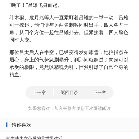
“晚了！”吕雉飞身而起。
斗木獬、危月燕等人一直紧盯着吕雉的一举一动，吕雉
刚一掠起，他们便与另两名刺客同时出手，四人各占一
角，从四个方位一起往吕雉扑去。但紧接着，四人脸色
同时大变。
那位吕太后人在半空，已经变得发如霜雪，她抬指点在
眉心，身上的气势急剧攀升，刹那间就超过了肉身可以
承受的极限，竟然以精魂为引，悍然引爆了自己全身的
精血。
上一章
返回目录
下一章
如果您喜欢，加入书签方便您下次继续阅读
猜你喜欢
转生成为女仆后的异世界生活