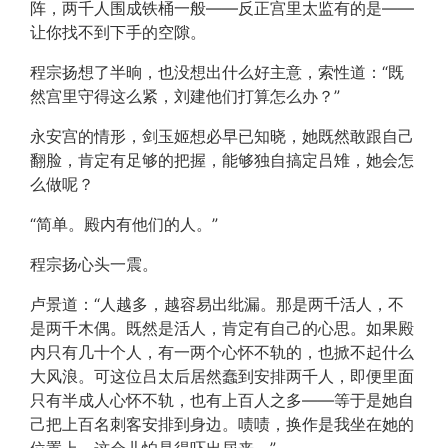
阵，两千人围成铁桶一般——反正宫里太监有的是——
让你找不到下手的空隙。
程宗扬想了半晌，也没想出什么好主意，索性道：“既
然宫里守得这么紧，刘建他们打算怎么办？”
永安宫的情形，剑玉姬想必早已知晓，她既然敢跟自己
翻脸，肯定有足够的把握，能够独自搞定吕雉，她会怎
么做呢？
“简单。殿内有他们的人。”
程宗扬心头一震。
卢景道：“人越多，越容易出纰漏。那是两千活人，不
是两千木偶。既然是活人，肯定有自己的心思。如果殿
内只有几十个人，有一两个心怀不轨的，也掀不起什么
大风浪。可这位吕太后居然蠢到安排两千人，即便里面
只有半成人心怀不轨，也有上百人之多——等于是她自
己把上百名刺客安排到身边。啧啧，换作是我坐在她的