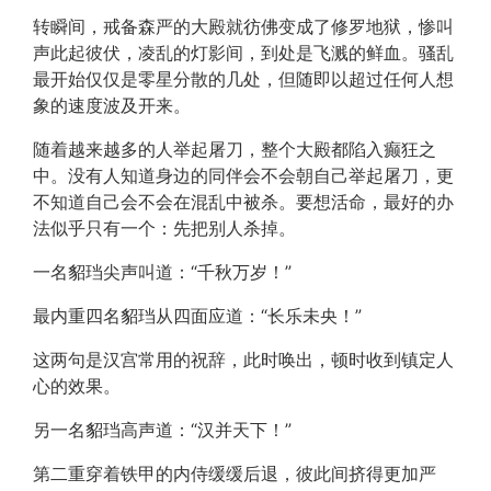
转瞬间，戒备森严的大殿就彷佛变成了修罗地狱，惨叫
声此起彼伏，凌乱的灯影间，到处是飞溅的鲜血。骚乱
最开始仅仅是零星分散的几处，但随即以超过任何人想
象的速度波及开来。
随着越来越多的人举起屠刀，整个大殿都陷入癫狂之
中。没有人知道身边的同伴会不会朝自己举起屠刀，更
不知道自己会不会在混乱中被杀。要想活命，最好的办
法似乎只有一个：先把别人杀掉。
一名貂珰尖声叫道：“千秋万岁！”
最内重四名貂珰从四面应道：“长乐未央！”
这两句是汉宫常用的祝辞，此时唤出，顿时收到镇定人
心的效果。
另一名貂珰高声道：“汉并天下！”
第二重穿着铁甲的内侍缓缓后退，彼此间挤得更加严