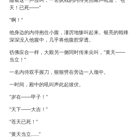
随着这一声怪叫，一名执戟的内侍突然嘶声吼道：“苍
天！已死——”
“啊！”
他身边的内侍抱住小腹，凄厉地惨叫起来。银亮的戟锋
深深没入他腹中，几乎将他腹腔穿透。
彷佛应合一样，大殿另一侧同时传来尖叫，“黄天——
当立！”
一名内侍双手握刀，狠狠劈在旁边一人颈中。
一时间，殿中的吼叫声此起彼伏。
“岁在——甲子！”
“天下——大吉！”
“苍天已死！”
“黄天当立……”