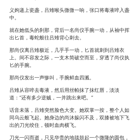
义姁递上瓷盏，吕雉喉头微微一响，张口将毒液啐入盏
中。
就在她低头的刹那，背后一名尚仪手腕一动，从袖中挥
出匕首，毒蛇般往吕雉背心刺去。
那尚仪离吕雉极近，几乎手一动，匕首就刺到吕雉衣
上。间不容发之际，一支木简破空而至，穿透了尚仪执
匕的手腕。
那尚仪发出一声惨叫，手腕鲜血四溅。
吕雉从容啐去毒液，然后用丝帕抹了抹红唇，淡淡
道：“还有多少逆贼，一并跳出来吧。”
话音未落，吕雉突然脸色大变。她双掌一按，整个人如
同乌云般飞起。她身边的尚沐躲闪不及，双膝被地下飞
出的刀光绞住，顿时血肉横飞。
刀光一闪而逝，只见华贵的地毯鼓起一个微隆的圆包，