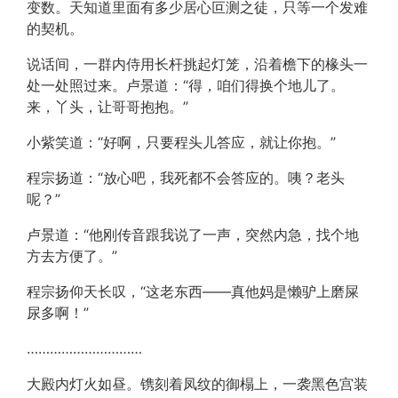
变数。天知道里面有多少居心叵测之徒，只等一个发难
的契机。
说话间，一群内侍用长杆挑起灯笼，沿着檐下的椽头一
处一处照过来。卢景道：“得，咱们得换个地儿了。
来，丫头，让哥哥抱抱。”
小紫笑道：“好啊，只要程头儿答应，就让你抱。”
程宗扬道：“放心吧，我死都不会答应的。咦？老头
呢？”
卢景道：“他刚传音跟我说了一声，突然内急，找个地
方去方便了。”
程宗扬仰天长叹，“这老东西——真他妈是懒驴上磨屎
尿多啊！”
…………………………
大殿内灯火如昼。镌刻着凤纹的御榻上，一袭黑色宫装