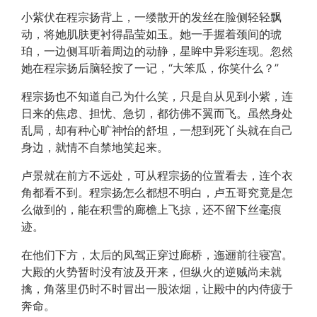
小紫伏在程宗扬背上，一缕散开的发丝在脸侧轻轻飘
动，将她肌肤更衬得晶莹如玉。她一手握着颈间的琥
珀，一边侧耳听着周边的动静，星眸中异彩连现。忽然
她在程宗扬后脑轻按了一记，“大笨瓜，你笑什么？”
程宗扬也不知道自己为什么笑，只是自从见到小紫，连
日来的焦虑、担忧、急切，都彷佛不翼而飞。虽然身处
乱局，却有种心旷神怡的舒坦，一想到死丫头就在自己
身边，就情不自禁地笑起来。
卢景就在前方不远处，可从程宗扬的位置看去，连个衣
角都看不到。程宗扬怎么都想不明白，卢五哥究竟是怎
么做到的，能在积雪的廊檐上飞掠，还不留下丝毫痕
迹。
在他们下方，太后的凤驾正穿过廊桥，迤逦前往寝宫。
大殿的火势暂时没有波及开来，但纵火的逆贼尚未就
擒，角落里仍时不时冒出一股浓烟，让殿中的内侍疲于
奔命。