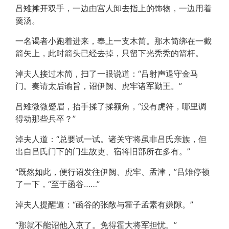
吕雉摊开双手，一边由宫人卸去指上的饰物，一边用着
羹汤。
一名谒者小跑着进来，奉上一支木简。那木简绑在一截
箭矢上，此时箭头已经去掉，只留下光秃秃的箭杆。
淖夫人接过木简，扫了一眼说道：“吕射声退守金马
门。奏请太后谕旨，诏伊阙、虎牢诸军勤王。”
吕雉微微蹙眉，抬手揉了揉额角，“没有虎符，哪里调
得动那些兵卒？”
淖夫人道：“总要试一试。诸关守将虽非吕氏亲族，但
出自吕氏门下的门生故吏、宿将旧部所在多有。”
“既然如此，便行诏发往伊阙、虎牢、孟津，”吕雉停顿
了一下，“至于函谷……”
淖夫人提醒道：“函谷的张敞与霍子孟素有嫌隙。”
“那就不能诏他入京了。免得霍大将军担忧。”