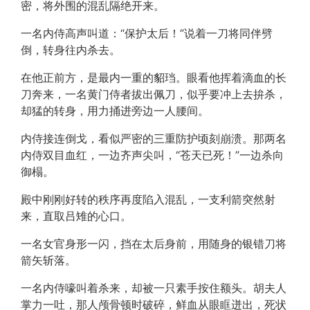
密，将外围的混乱隔绝开来。
一名内侍高声叫道：“保护太后！”说着一刀将同伴劈
倒，转身往内杀去。
在他正前方，是最内一重的貂珰。眼看他挥着滴血的长
刀奔来，一名黄门侍者拔出佩刀，似乎要冲上去拚杀，
却猛的转身，用力捅进旁边一人腰间。
内侍接连倒戈，看似严密的三重防护顷刻崩溃。那两名
内侍双目血红，一边齐声尖叫，“苍天已死！”一边杀向
御榻。
殿中刚刚好转的秩序再度陷入混乱，一支利箭突然射
来，直取吕雉的心口。
一名女官身形一闪，挡在太后身前，用随身的银错刀将
箭矢斩落。
一名内侍嚎叫着杀来，却被一只素手按住额头。胡夫人
掌力一吐，那人颅骨顿时破碎，鲜血从眼眶迸出，死状