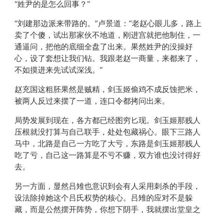
“姓尹的是怎么回事？”
“刘建那边派来带路的。”卢景道：“老赵心眼儿多，路上
卖了个傻，试出那家伙不地道，刚进宫就把他制住，一
通逼问，把他的底细全盘了出来。果然姓尹的没操好
心，设了套想让我们钻。我跟老赵一商量，来都来了，
不如摸进来先试试深浅。”
赵充国这粗胚果然是贼精，剑玉姬偷鸡不成反蚀把米，
被两人反过来摆了一道，连口令都拷问出来。
局势发展到现在，各方都已经图穷匕现。剑玉姬那贱人
压根就没打算与自己联手，处处包藏祸心。眼下三路人
马中，北路是自己一方吃了大亏，东路是剑玉姬那贱人
吃了亏，自己这一路算是不亏不赚，双方谁也没讨得好
去。
另一方面，显然吕雉也意识到会有人采用刺杀的手段，
设法除掉她这个吕氏权势的核心。吕雉的应对不是躲
藏，而是公然摆开阵势，你想下阴手，我就摆出堂皇之