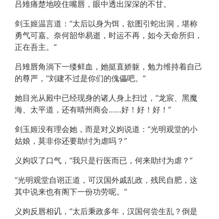
吕雉痛楚地咬住嘴唇，眼中透出深深的不甘。
剑玉姬温言道：“太后以身为饵，欲图引蛇出洞，堪称
勇气可嘉。奈何韶华易逝，时运不再，如今天命所归，
正在吾主。”
吕雉唇角淌下一缕鲜血，她挺直娇躯，勉力维持着自己
的尊严，“刘建不过是你们的傀儡吧。”
她目光从殿中已经现身的诸人身上扫过，“龙宸、黑魔
海、太平道，还有晴州商会……好！好！好！”
剑玉姬没有理会她，而是对义姁说道：“光明观堂的小
姑娘，莫非你还要助纣为虐吗？”
义姁叹了口气，“我只是行医而已，何来助纣为虐？”
“光明观堂自诩正道，可汉国外戚乱政，残民自肥，这
其中说来也有阁下一份功劳呢。”
义姁反唇相讥，“太后秉政多年，汉国何尝生乱？倒是