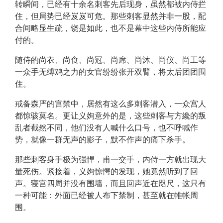
转瞬间，已经有十余名刺客先后现身，虽然都被内侍拦
住，但局势已经岌岌可危。那些刺客显然并非一股，配
合间略显生疏，饶是如此，也不是幕中这些内侍所能应
付的。
随侍的尚衣、尚食、尚冠、尚席、尚沐、尚仪、尚工等
一众手无缚鸡之力的女官纷纷张开双臂，将太后团团围
住。
戒备森严的宫禁中，居然有这么多刺客潜入，一众宫人
都惊骇莫名。更让义姁意外的是，这些刺客与方纔的叛
乱者截然不同，他们没有人喊什么口号，也不呼喊作
势，就像一群无声的影子，默不作声的痛下杀手。
那些刺客身手极为强悍，甫一交手，内侍一方就出现大
量死伤。紧接着，义姁惊愕的发现，她竟然听到了回
声。寝宫四周并没有围墙，而且回声近在咫尺，这只有
一种可能：外面已经被人布下禁制，甚至就在帷帐周
围。