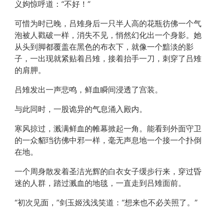
义姁惊呼道：“不好！”
可惜为时已晚，吕雉身后一只半人高的花瓶彷佛一个气
泡被人戳破一样，消失不见，悄然幻化出一个身影。她
从头到脚都覆盖在黑色的布衣下，就像一个黯淡的影
子，一出现就紧贴着吕雉，接着抬手一刀，刺穿了吕雉
的肩胛。
吕雉发出一声悲鸣，鲜血瞬间浸透了宫装。
与此同时，一股诡异的气息涌入殿内。
寒风掠过，溅满鲜血的帷幕掀起一角。能看到外面守卫
的一众貂珰彷佛中邪一样，毫无声息地一个接一个扑倒
在地。
一个周身散发着圣洁光辉的白衣女子缓步行来，穿过昏
迷的人群，踏过溅血的地毯，一直走到吕雉面前。
“初次见面，”剑玉姬浅浅笑道：“想来也不必关照了。”