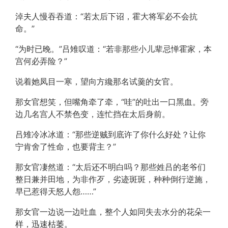
淖夫人慢吞吞道：“若太后下诏，霍大将军必不会抗
命。”
“为时已晚。”吕雉叹道：“若非那些小儿辈忌惮霍家，本
宫何必弄险？”
说着她凤目一寒，望向方纔那名试羹的女官。
那女官想笑，但嘴角牵了牵，“哇”的吐出一口黑血。旁
边几名宫人不禁色变，连忙挡在太后身前。
吕雉冷冰冰道：“那些逆贼到底许了你什么好处？让你
宁肯舍了性命，也要背主？”
那女官凄然道：“太后还不明白吗？那些姓吕的老爷们
整日兼并田地，为非作歹，劣迹斑斑，种种倒行逆施，
早已惹得天怒人怨……”
那女官一边说一边吐血，整个人如同失去水分的花朵一
样，迅速枯萎。