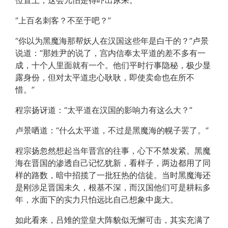
位置上，这会儿怕是得吓出尿来。”
“上百名刺客？不至于吧？”
“你以为黑魔海那帮妖人在汉国这些年是白干的？”卢景
说道：“那姓尹的说了，宫内信奉太平道的差不多有一
成，十个人里面就有一个。他们平时行事隐秘，极少显
露身份，但对太平道忠心耿耿，即使卖命也在所不
惜。”
程宗扬讶道：“太平道在汉国的影响力有这么大？”
卢景哂道：“什么太平道，不过是黑魔海的幌子罢了。”
程宗扬忽然想起当年晋宫的往事，心下不禁发紧。黑魔
海在晋国的渗透自己记忆犹新，看样子，两边都用了同
样的路数，暗中招揽了一批狂热的信徒。当时黑魔海还
是刚涉足晋国未久，根基不深，而汉国他们可是耕耘多
年，水面下的实力只怕远比自己想象中庞大。
如此看来，吕雉的堂皇大阵貌似无懈可击，其实充满了