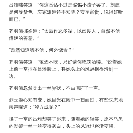
吕雉嗤笑道：“你这番话不过是骗骗小孩子罢了。刘建
是何等货色，哀家难道还不知晓？安享富贵，说得好听
而已。”
齐羽僊揶揄道：“太后作恶多端，以己度人，自然不信
僊姬的善意。”
“既然知道我不信，何必饶舌？”
齐羽僊笑道：“敬酒不吃，只好请你吃罚酒喽。”说着她
上前一掌掴在吕雉脸上，将她头上的凤冠掴得滑到一
边。
齐羽僊忽然觉出一丝异状，不由“咦”了一声。
剑玉姬心知有变，她目光在殿中一扫而过，有些失态地
疾声喝道：“淖方成呢？”
挨了一掌的吕雉却笑了起来，随着她的轻笑，原本乌黑
的发髻一丝一丝变得灰白，头上的凤冠也逐渐变淡。