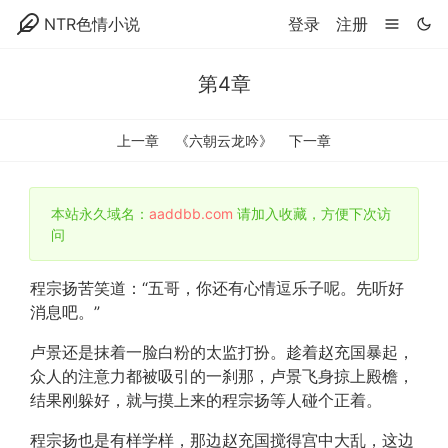
NTR色情小说
登录
注册
第4章
上一章
《六朝云龙吟》
下一章
本站永久域名：
aaddbb.com
请加入收藏，方便下次访
问
程宗扬苦笑道：“五哥，你还有心情逗乐子呢。先听好
消息吧。”
卢景还是抹着一脸白粉的太监打扮。趁着赵充国暴起，
众人的注意力都被吸引的一刹那，卢景飞身掠上殿檐，
结果刚躲好，就与摸上来的程宗扬等人碰个正着。
程宗扬也是有样学样，那边赵充国搅得宫中大乱，这边