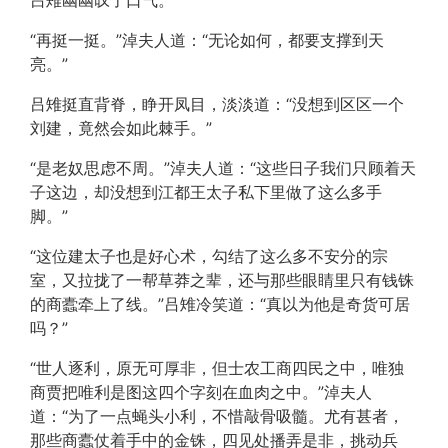
吕雉幽幽叹了口气。
“再挺一挺。”淖夫人道：“无论如何，都要支撑到天
亮。”
吕雉挺直背脊，睁开凤目，淡淡道：“没想到区区一个
刘建，竟然会如此棘手。”
“是老奴思虑不周。”淖夫人道：“这些日子我们只顾着天
子这边，却没想到江都王太子私下里做了这么多手
脚。”
“这位建太子也是好心术，勾结了这么多不安分的宗
室，又拉拢了一帮草莽之辈，还与那些眼睛里只有钱铢
的商蠹牵上了线。”吕雉冷笑道：“真以为他是奇货可居
吗？”
“世人逐利，原无可厚非，但士农工商四民之中，唯独
商贾把唯利是图这四个字刻在血肉之中。”淖夫人
道：“为了一点蝇头小利，不惜敲骨吸髓。尤有甚者，
那些商蠹仗着手中的金铢，四见处播弄是非，挑动兵