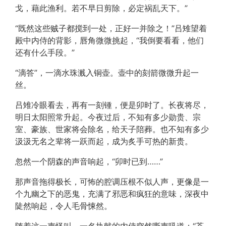
戈，藉此渔利。若不早日剪除，必定祸乱天下。”
“既然这些贼子都搅到一处，正好一并除之！”吕雉望着
殿中内侍的背影，唇角微微挑起，“我倒要看看，他们
还有什么手段。”
“滴答”，一滴水珠溅入铜壶。壶中的刻箭微微升起一
丝。
吕雉冷眼看去，再有一刻锺，便是卯时了。长夜将尽，
明日太阳照常升起。今夜过后，不知有多少勋贵、宗
室、豪族、世家将会除名，给天子陪葬。也不知有多少
汲汲无名之辈将一跃而起，成为炙手可热的新贵。
忽然一个阴森的声音响起，“卯时已到……”
那声音拖得极长，可怖的腔调压根不似人声，更像是一
个九幽之下的恶鬼，充满了邪恶和疯狂的意味，深夜中
陡然响起，令人毛骨悚然。