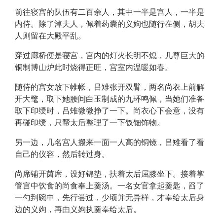
前往寝宫的队伍有二百余人，其中一半是宫人，一半是
内侍。除了淖夫人，佩着药囊的义姁也随行在侧，胡夫
人则留在大殿平乱。
穿过廊桥便是寝宫，宫内的灯火长明不熄，几尊巨大的
铜制博山炉此时烧得正旺，宫室内温暖如春。
随侍的宫女放下帷帐，吕雉张开双臂，两名尚衣上前解
开大氅，取下她腰间白玉制成的九环鸣佩，当她们准备
取下印绶时，吕雉微微挣了一下。尚衣心下会意，没有
再碰印绶，只帮太后整理了一下钗钿饰物。
另一边，几名宫人搬来一面一人高的铜镜，吕雉看了看
自己的仪容，然后转过身。
尚席铺开茵席，设好锦垫，扶着太后屈膝坐下。接着掌
管宫中饮食的尚食奉上羹汤。一名女官拿起羹匙，舀了
一勺到碗中，先行尝过，少顷并无异样，才奉给太后身
边的义姁，再由义姁执羹奉给太后。