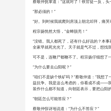
蔡敬仲抚掌道：“这就对了！铁官徒一反，头
“那必须的！”
“好。到时候我就爬到房顶上朝北叩拜，痛哭
程宗扬恍然大悟，“金蝉脱壳！”
“没错。我人都死了，还有什么好说的？本
全家早就死光光了。天子就是气不过，想找我
可不是，连鞭尸都鞭不了。程宗扬仔细想了
“为什么要去山阳呢？”
“咱们不是缺个铁矿吗？”蔡敬仲道：“我想
益抗争。我是这么考虑的，你看成不成——
装作什么都不知道，向朝廷表示，要把山阳的
“朝廷怎么可能答应？”
蔡敬仲惊讶地说道：“为什么不答应？”