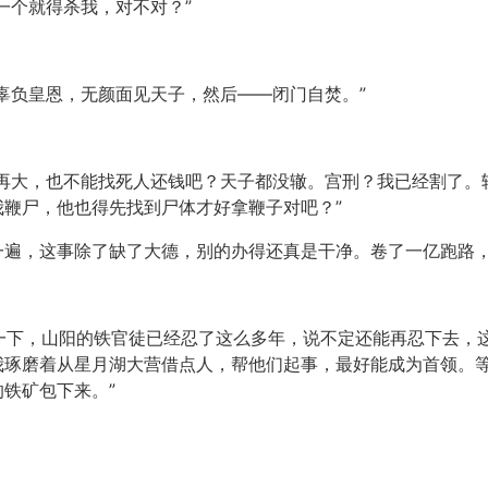
一个就得杀我，对不对？”
辜负皇恩，无颜面见天子，然后——闭门自焚。”
事再大，也不能找死人还钱吧？天子都没辙。宫刑？我已经割了。
鞭尸，他也得先找到尸体才好拿鞭子对吧？”
一遍，这事除了缺了大德，别的办得还真是干净。卷了一亿跑路
了一下，山阳的铁官徒已经忍了这么多年，说不定还能再忍下去，
我琢磨着从星月湖大营借点人，帮他们起事，最好能成为首领。
铁矿包下来。”