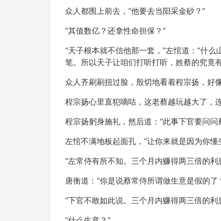
众人都围上前去，“他要去当阳采金砂？”
“其值数亿？还拿性命担保？”
“天子根本就不信他那一套，”左悺道：“什
笔。所以天子让咱们打听打听，姓蔡的究竟有
众人齐刷刷扭过脸，殷切地看着程宗扬，好
程宗扬心里直犯嘀咕，这老蔡越玩越大了，
程宗扬躬身施礼，然后道：“此事下官要问问
左悺不满地板起面孔，“让你来就是因为你懂
“左常侍有所不知。三个月内赚得两三倍的利
唐衡道：“你是说蔡常侍所谓做生意是假的了
“下官不敢如此说。三个月内赚得两三倍的利
“什么生意？”