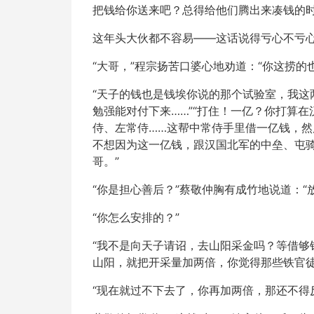
把钱给你送来吧？总得给他们腾出来凑钱的时
这年头大伙都不容易——这话说得亏心不亏
“大哥，”程宗扬苦口婆心地劝道：“你这捞
“天子的钱也是钱埃你说的那个试验室，我
勉强能对付下来……”“打住！一亿？你打算
侍、左常侍……这帮中常侍手里借一亿钱，
不想因为这一亿钱，跟汉国北军的中垒、屯
哥。”
“你是担心善后？”蔡敬仲胸有成竹地说道：“
“你怎么安排的？”
“我不是向天子请诏，去山阳采金吗？等借
山阳，就把开采量加两倍，你觉得那些铁官徒
“现在就过不下去了，你再加两倍，那还不得