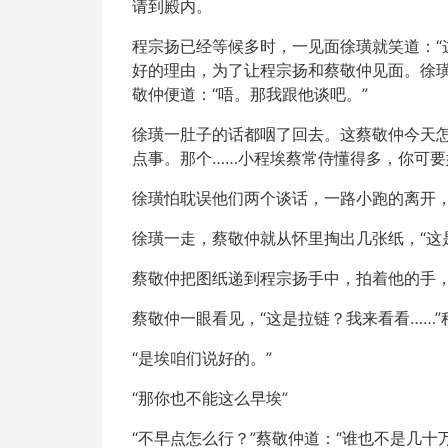
请到殿内。
程宗扬已经等候多时，一见面徐璜就笑道：“
好的理由，为了让程宗扬和蔡敬仲见面。徐
敬仲便道：“唔。那我跟他谈吧。”
徐璜一肚子的话都咽了回去。这蔡敬仲今天
点事。那个……小程埃蔡常侍懂得多，你可要
徐璜怕耽误他们两个谈话，一路小跑的离开
徐璜一走，蔡敬仲就从怀里掏出几张纸，“这
蔡敬仲把图纸递到程宗扬手中，拍着他的手，
蔡敬仲一眼看见，“这是拉链？我来看看……”
“是埃咱们说好的。”
“那你也不能这么早埃”
“不早点怎么行？”蔡敬仲道：“谁也不是几