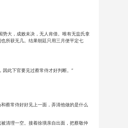
国势大，成败未决，无人肯借。唯有无盐氏拿
利也所获无几。结果朝廷只用三月便平定七
，因此下官要见过蔡常侍才好判断。”
扬和蔡常侍好好见上一面，弄清他做的是什么
就被清理一空。接着徐璜亲自出面，把蔡敬仲