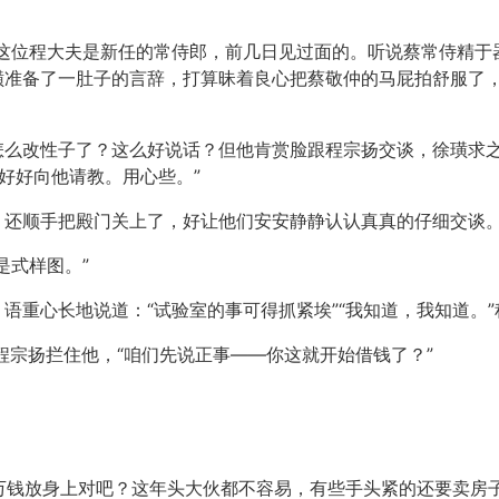
这位程大夫是新任的常侍郎，前几日见过面的。听说蔡常侍精于
璜准备了一肚子的言辞，打算昧着良心把蔡敬仲的马屁拍舒服了
怎么改性子了？这么好说话？但他肯赏脸跟程宗扬交谈，徐璜求之
好好向他请教。用心些。”
，还顺手把殿门关上了，好让他们安安静静认认真真的仔细交谈
是式样图。”
语重心长地说道：“试验室的事可得抓紧埃”“我知道，我知道。
程宗扬拦住他，“咱们先说正事——你这就开始借钱了？”
十万钱放身上对吧？这年头大伙都不容易，有些手头紧的还要卖房