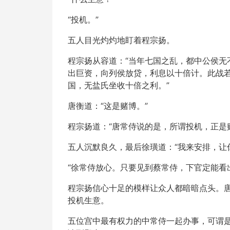
“投机。”
五人目光灼灼地盯着程宗扬。
程宗扬从容道：“当年七国之乱，都中公侯
出巨资，向列侯放贷，利息以十倍计。此战
国，无盐氏坐收十倍之利。”
唐衡道：“这是赌博。”
程宗扬道：“唐常侍说的是，所谓投机，正是
五人沉默良久，最后徐璜道：“我来安排，让
“徐常侍放心。只要见到蔡常侍，下官定能看
程宗扬信心十足的模样让众人都暗暗点头。
投机生意。
五位宫中最有权力的中常侍一起办事，可谓