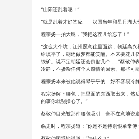
“山阳还乱着呢！”
“就是乱着才好答应——汉国当年和星月湖大
程宗扬一拍大腿，“我把这茬儿给忘了！”
“这么大个坑，江州愿意往里面跳，朝廷高
给填平了，朝廷做梦都能笑醒。本来要花几
铁矿。说不定朝廷还会倒贴几个……”蔡敬仲
冷静，不掺杂任何个人感情的因素。那些可
程宗扬本来被他说得晕乎乎的，好不容易冷静
程宗扬解下腰包，把里面的东西取出来，然后
的事你就别操心了。”
蔡敬仲目光被那件腰包吸引，毫不在意地说道
临走时，程宗扬道：“你是不是特别恨单常侍
蔡敬仲困惑地说道：“为什么？”