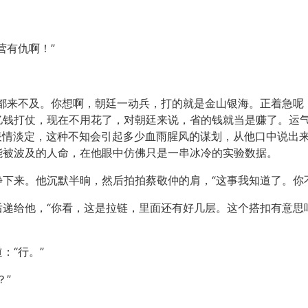
营有仇啊！”
兴都来不及。你想啊，朝廷一动兵，打的就是金山银海。正着急呢
亿钱打仗，现在不用花了，对朝廷来说，省的钱就当是赚了。运
表情淡定，这种不知会引起多少血雨腥风的谋划，从他口中说出
能被波及的人命，在他眼中仿佛只是一串冰冷的实验数据。
下来。他沉默半晌，然后拍拍蔡敬仲的肩，“这事我知道了。你
递给他，“你看，这是拉链，里面还有好几层。这个搭扣有意思
：“行。”
？”