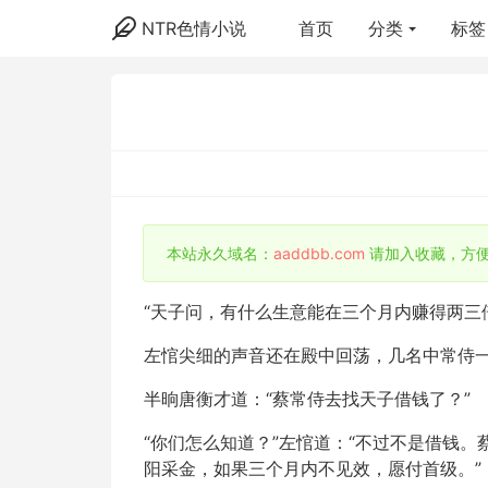
NTR色情小说
首页
分类
标签
本站永久域名：
aaddbb.com
请加入收藏，方
“天子问，有什么生意能在三个月内赚得两三
左悺尖细的声音还在殿中回荡，几名中常侍
半晌唐衡才道：“蔡常侍去找天子借钱了？”
“你们怎么知道？”左悺道：“不过不是借钱
阳采金，如果三个月内不见效，愿付首级。”