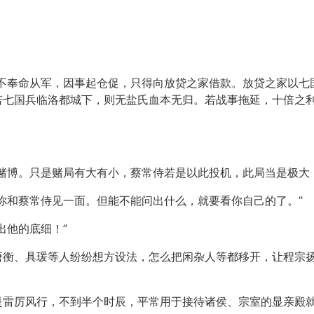
无不奉命从军，因事起仓促，只得向放贷之家借款。放贷之家以七
若七国兵临洛都城下，则无盐氏血本无归。若战事拖延，十倍之
赌博。只是赌局有大有小，蔡常侍若是以此投机，此局当是极大
你和蔡常侍见一面。但能不能问出什么，就要看你自己的了。”
出他的底细！”
唐衡、具瑗等人纷纷想方设法，怎么把闲杂人等都移开，让程宗
是雷厉风行，不到半个时辰，平常用于接待诸侯、宗室的显亲殿