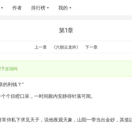
作者
排行榜
我的
第1章
上一章
《六朝云龙吟》
下一章
便下次访问
倍的利钱？”
一个个目瞪口呆，一时间殿内安静得针落可闻。
。蔡常侍私下求见天子，说他夜观天象，山阳一带当出金砂，其值