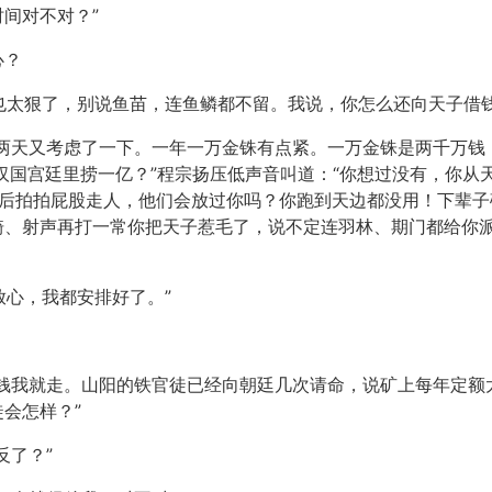
间对不对？”
心？
的也太狠了，别说鱼苗，连鱼鳞都不留。我说，你怎么还向天子借钱
这两天又考虑了一下。一年一万金铢有点紧。一万金铢是两千万钱
在汉国宫廷里捞一亿？”程宗扬压低声音叫道：“你想过没有，你
然后拍拍屁股走人，他们会放过你吗？你跑到天边都没用！下辈子
骑、射声再打一常你把天子惹毛了，说不定连羽林、期门都给你
放心，我都安排好了。”
够钱我就走。山阳的铁官徒已经向朝廷几次请命，说矿上每年定额
会怎样？”
反了？”