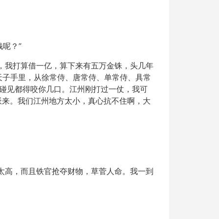
呢？”
，我打算借一亿，算下来有五万金铢，头几年
从天子手里，从徐常侍、唐常侍、单常侍、具常
碰见都得咬你几口。江州刚打过一仗，我可
派来。我们江州地方太小，真心抗不住啊，大
太高，而且铁官抢夺财物，草菅人命。我一到