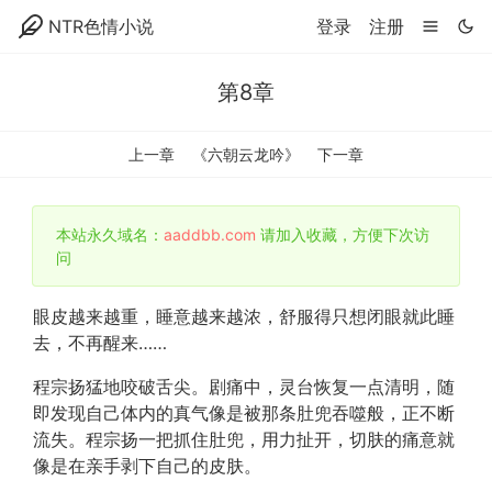
NTR色情小说
登录
注册
第8章
上一章
《六朝云龙吟》
下一章
本站永久域名：
aaddbb.com
请加入收藏，方便下次访
问
眼皮越来越重，睡意越来越浓，舒服得只想闭眼就此睡
去，不再醒来……
程宗扬猛地咬破舌尖。剧痛中，灵台恢复一点清明，随
即发现自己体内的真气像是被那条肚兜吞噬般，正不断
流失。程宗扬一把抓住肚兜，用力扯开，切肤的痛意就
像是在亲手剥下自己的皮肤。