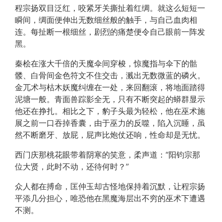
程宗扬双目泛红，咬紧牙关撕扯着红绸。就这么短短一
瞬间，绸面便伸出无数细丝般的触手，与自己血肉相
连。每扯断一根细丝，剧烈的痛楚便令自己眼前一阵发
黑。
秦桧在涨大千倍的天魔伞间穿梭，惊魔指与伞下的骷
髅、白骨间金色符文不住交击，溅出无数微蓝的磷火。
金兀术与枯木妖魔纠缠在一处，来回翻滚，将地面踏得
泥塘一般。青面兽踪影全无，只有不断突起的蟒群显示
他还在挣扎。相比之下，豹子头最为轻松，他在巫术施
展之前一口吞掉香囊，由于巫力的反噬，陷入沉睡，虽
然不断磨牙、放屁，屁声比炮仗还响，性命却是无忧。
西门庆那桃花眼带着阴寒的笑意，柔声道：“阳钧宗那
位大贤，此时不动，还待何时？”
众人都在搏命，匡仲玉却古怪地保持着沉默，让程宗扬
平添几分担心，唯恐他在黑魔海层出不穷的巫术下遭遇
不测。