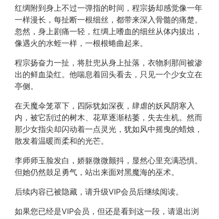
红绸附到身上不过一弹指的时间，程宗扬却感觉像一年
一样漫长，每扯断一根细丝，都带来深入骨髓的痛楚。
忽然，身上剧痛一轻，红绸上嗜血的细丝从体内拔出，
像遇火的水蛭一样，一根根蜷曲起来。
程宗扬奋力一扯，将肚兜从身上扯落，衣物刹那间被渗
出的鲜血染红。他喘息着回头看去，只见一个少女立在
亭侧。
在天魔伞笼罩下，四际犹如深夜，肆虐的妖风阴寒入
内，被它刮过的树木、花草逐渐枯萎，失去生机。然而
那少女指尖却闪动着一点灵光，犹如风中摇曳的蜡烛，
散发着温暖而柔和的光芒。
李师师玉脸发白，娇躯微微颤抖，显然心里充满恐惧。
但她仍然鼓足勇气，站出来面对黑魔海的巫术。
后续内容已被隐藏，请升级VIP会员后继续阅读。
如果您已经是VIP会员，但还是看到这一段，请退出浏