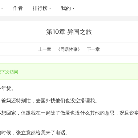
作者
排行榜
我的
第10章 异国之旅
上一章
《同居性事》
下一章
便下次访问
办年货。
，爸妈还特别忙，去国外找他们也没空搭理我。
不想回家，但跟我在一起除了做爱也没什么其他的意思，况且说
的时候，张立竟然给我来了电话。