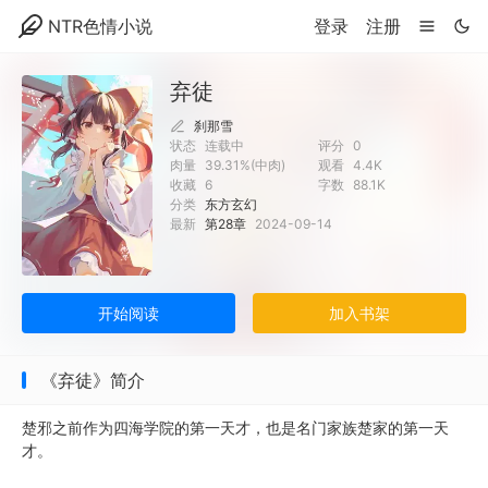
NTR色情小说
登录
注册
弃徒
刹那雪
状态
连载中
评分
0
肉量
39.31%(中肉)
观看
4.4K
收藏
6
字数
88.1K
分类
东方玄幻
最新
第28章
2024-09-14
开始阅读
加入书架
《弃徒》简介
楚邪之前作为四海学院的第一天才，也是名门家族楚家的第一天
才。