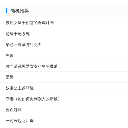
随机推荐
傲娇女皇千仞雪的养成计划
超级干炮系统
染色—香草与巧克力
黑欲
伸向清纯可爱女友小鱼的魔爪
团聚
奴隶公主苏菲娅
夺妻（论如何肏到别人的新娘）
兽血沸腾
一时云起之岳母