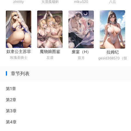
miku520
大漠孤烟斜
八云
zhtttty
淫堕
奴隶公主苏菲
魔物娘图鉴
糜宴（H）
拉姆纪
玫瑰圣骑士
左道
宸月
gesid368570（假
娅
面）
章节列表
第1章
第2章
第3章
第4章