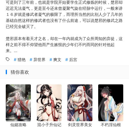
可是到了三年前，也就是学院开始要学生正式修炼的时候，楚邪却
迟迟无法凝气，更是至今还未曾凝聚气旋在经脉中运行，一般来讲
１６岁就是修武者凝气的极限了，而理所当然的比别人少了几年的
基础自然这样的修武者也没有了什么前途，可以说楚邪的修武之路
已经完全破灭了。
楚邪原本有着天才之名，却在一年内就成为了众所周知的弃徒，这
样之前不得不仰望他而产生嫉恨的少年们不约而同的针对他起
来。...
猎艳
异世界
爽文
后宫
猜你喜欢
剑灵世界美女
混小子升仙记
不朽淫仙根
仙媳攻略